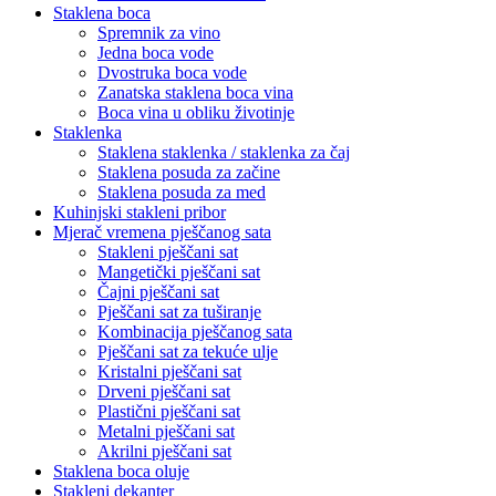
Staklena boca
Spremnik za vino
Jedna boca vode
Dvostruka boca vode
Zanatska staklena boca vina
Boca vina u obliku životinje
Staklenka
Staklena staklenka / staklenka za čaj
Staklena posuda za začine
Staklena posuda za med
Kuhinjski stakleni pribor
Mjerač vremena pješčanog sata
Stakleni pješčani sat
Mangetički pješčani sat
Čajni pješčani sat
Pješčani sat za tuširanje
Kombinacija pješčanog sata
Pješčani sat za tekuće ulje
Kristalni pješčani sat
Drveni pješčani sat
Plastični pješčani sat
Metalni pješčani sat
Akrilni pješčani sat
Staklena boca oluje
Stakleni dekanter