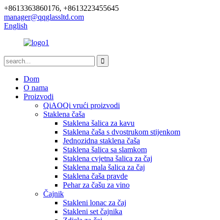
+8613363860176, +8613223455645
manager@qqglassltd.com
English
Dom
O nama
Proizvodi
QiAOQi vrući proizvodi
Staklena čaša
Staklena šalica za kavu
Staklena čaša s dvostrukom stijenkom
Jednozidna staklena čaša
Staklena šalica sa slamkom
Staklena cvjetna šalica za čaj
Staklena mala šalica za čaj
Staklena čaša pravde
Pehar za čašu za vino
Čajnik
Stakleni lonac za čaj
Stakleni set čajnika