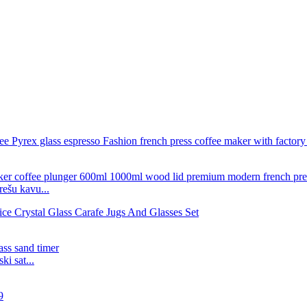
ešu kavu...
i sat...
9