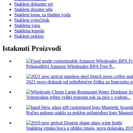
Stakleni dekanter set
Stakleni dozator ulja
Stakleni lonac za hladnu vodu
Stakleni svijećnjak
Staklena vaza
Staklena kupola
Stakleni poklon
Istaknuti Proizvodi
Prilagodljivi Amazon Wholesales BPA Free P...
2021 novo dolazak od nehrđajućeg čelika za francusku pr
Veleprodaja jeftini veliki restoran sok za piće s vodom...
Ručno puhano staklo za poklon prilagođeni logo Magnetsk
Staklena vinska boca u obliku zmaja, nova dolazaka 201