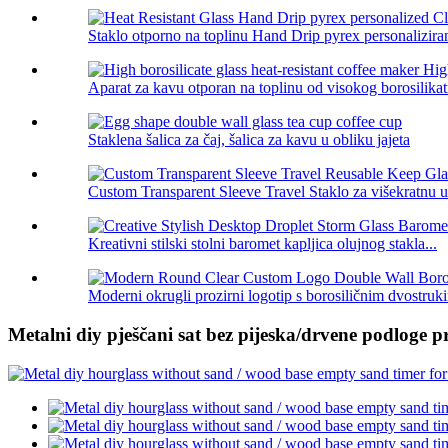
Staklo otporno na toplinu Hand Drip pyrex personaliziran
Aparat za kavu otporan na toplinu od visokog borosilikatn
Staklena šalica za čaj, šalica za kavu u obliku jajeta
Custom Transparent Sleeve Travel Staklo za višekratnu u
Kreativni stilski stolni baromet kapljica olujnog stakla...
Moderni okrugli prozirni logotip s borosiličnim dvostruk
Metalni diy pješčani sat bez pijeska/drvene podloge 