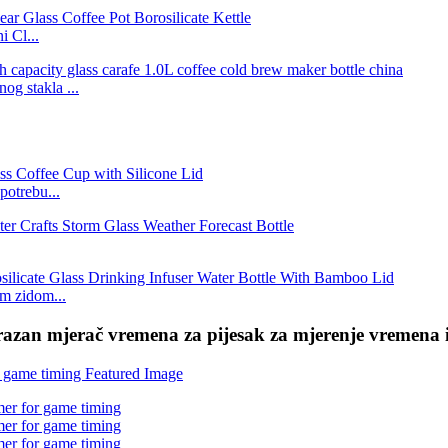
i Cl...
og stakla ...
potrebu...
im zidom...
prazan mjerač vremena za pijesak za mjerenje vremena 