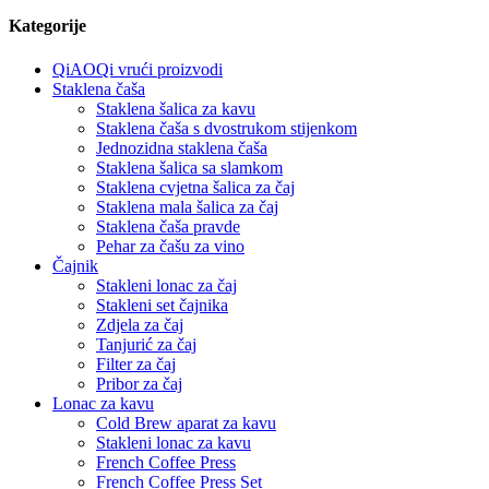
Kategorije
QiAOQi vrući proizvodi
Staklena čaša
Staklena šalica za kavu
Staklena čaša s dvostrukom stijenkom
Jednozidna staklena čaša
Staklena šalica sa slamkom
Staklena cvjetna šalica za čaj
Staklena mala šalica za čaj
Staklena čaša pravde
Pehar za čašu za vino
Čajnik
Stakleni lonac za čaj
Stakleni set čajnika
Zdjela za čaj
Tanjurić za čaj
Filter za čaj
Pribor za čaj
Lonac za kavu
Cold Brew aparat za kavu
Stakleni lonac za kavu
French Coffee Press
French Coffee Press Set