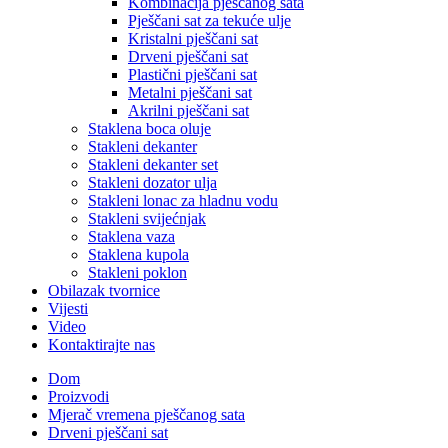
Kombinacija pješčanog sata
Pješčani sat za tekuće ulje
Kristalni pješčani sat
Drveni pješčani sat
Plastični pješčani sat
Metalni pješčani sat
Akrilni pješčani sat
Staklena boca oluje
Stakleni dekanter
Stakleni dekanter set
Stakleni dozator ulja
Stakleni lonac za hladnu vodu
Stakleni svijećnjak
Staklena vaza
Staklena kupola
Stakleni poklon
Obilazak tvornice
Vijesti
Video
Kontaktirajte nas
Dom
Proizvodi
Mjerač vremena pješčanog sata
Drveni pješčani sat