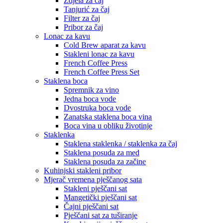
Zdjela za čaj
Tanjurić za čaj
Filter za čaj
Pribor za čaj
Lonac za kavu
Cold Brew aparat za kavu
Stakleni lonac za kavu
French Coffee Press
French Coffee Press Set
Staklena boca
Spremnik za vino
Jedna boca vode
Dvostruka boca vode
Zanatska staklena boca vina
Boca vina u obliku životinje
Staklenka
Staklena staklenka / staklenka za čaj
Staklena posuda za med
Staklena posuda za začine
Kuhinjski stakleni pribor
Mjerač vremena pješčanog sata
Stakleni pješčani sat
Mangetički pješčani sat
Čajni pješčani sat
Pješčani sat za tuširanje